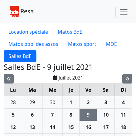
Toggl
Resa
Location spéciale
Matos BdE
Matos pool des assos
Matos sport
MDE
Salles BdE
Salles BdE - 9 juillet 2021
Juillet 2021
Lu
Ma
Me
Je
Ve
Sa
Di
28
29
30
1
2
3
4
5
6
7
8
9
10
11
12
13
14
15
16
17
18