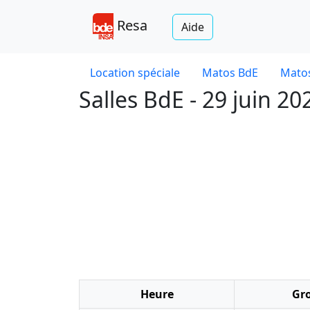
Resa
Aide
Location spéciale
Matos BdE
Matos
Salles BdE - 29 juin 20
Heure
Gr