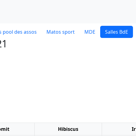
 pool des assos
Matos sport
MDE
Salles BdE
21
omit
Hibiscus
Ir