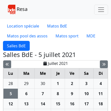
Toggl
Resa
Location spéciale
Matos BdE
Matos pool des assos
Matos sport
MDE
Salles BdE
Salles BdE - 5 juillet 2021
Juillet 2021
Lu
Ma
Me
Je
Ve
Sa
Di
28
29
30
1
2
3
4
5
6
7
8
9
10
11
12
13
14
15
16
17
18