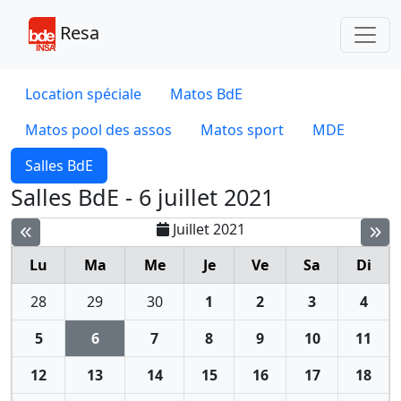
Toggl
Resa
Location spéciale
Matos BdE
Matos pool des assos
Matos sport
MDE
Salles BdE
Salles BdE - 6 juillet 2021
Juillet 2021
Lu
Ma
Me
Je
Ve
Sa
Di
28
29
30
1
2
3
4
5
6
7
8
9
10
11
12
13
14
15
16
17
18