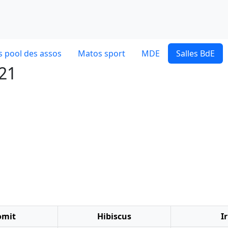
 pool des assos
Matos sport
MDE
Salles BdE
021
omit
Hibiscus
Ir