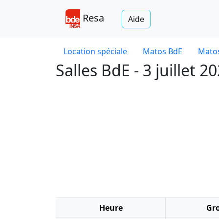
Resa
Aide
Location spéciale
Matos BdE
Matos
Salles BdE - 3 juillet 2
Heure
Gr