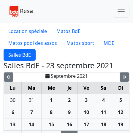
Toggl
Resa
Location spéciale
Matos BdE
Matos pool des assos
Matos sport
MDE
Salles BdE
Salles BdE - 23 septembre 2021
Septembre 2021
Lu
Ma
Me
Je
Ve
Sa
Di
30
31
1
2
3
4
5
6
7
8
9
10
11
12
13
14
15
16
17
18
19