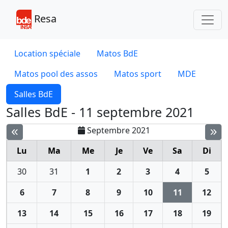
Toggl
Resa
Location spéciale
Matos BdE
Matos pool des assos
Matos sport
MDE
Salles BdE
Salles BdE - 11 septembre 2021
Septembre 2021
Lu
Ma
Me
Je
Ve
Sa
Di
30
31
1
2
3
4
5
6
7
8
9
10
11
12
13
14
15
16
17
18
19