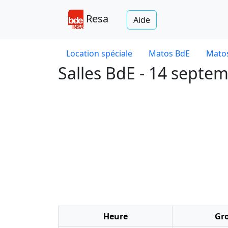
Resa
Aide
Location spéciale
Matos BdE
Matos
Salles BdE - 14 septe
Heure
Gr