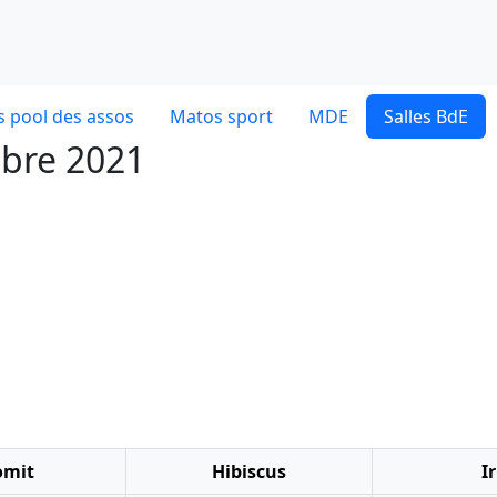
 pool des assos
Matos sport
MDE
Salles BdE
mbre 2021
omit
Hibiscus
Ir