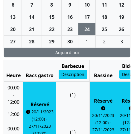
6
7
8
9
10
11
12
13
14
15
16
17
18
19
20
21
22
23
24
25
26
27
28
29
30
1
2
3
Aujourd'hui
Barbecue
Bido
Description
Descr
Heure
Bacs gastro
Bassine
00:00
-
(1)
Réservé
Rése
12:00
Réservé
20/11/2023
12:00
20/11/2023
20/11/
(12:00) -
-
(12:00) -
(12:00
27/11/2023
00:00
27/11/2023
27/11/
(1)
(12:00)