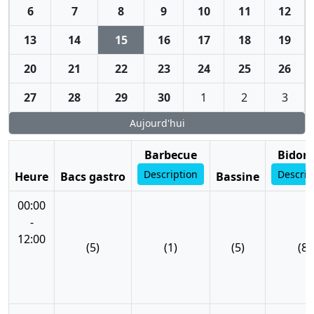
6
7
8
9
10
11
12
13
14
15
16
17
18
19
20
21
22
23
24
25
26
27
28
29
30
1
2
3
Aujourd'hui
Barbecue
Bidon 
Description
Descrip
Heure
Bacs gastro
Bassine
00:00
-
12:00
(5)
(1)
(5)
(8)