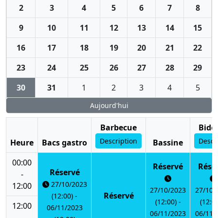
2
3
4
5
6
7
8
9
10
11
12
13
14
15
16
17
18
19
20
21
22
23
24
25
26
27
28
29
30
31
1
2
3
4
5
Aujourd'hui
Barbecue
Bido
Description
Descr
Heure
Bacs gastro
Bassine
00:00
Réservé
Rése
Réservé
-
27/10/2023
12:00
27/10/2023
27/10/
Réservé
(12:00) -
(12:00) -
(12:00
12:00
06/11/2023
06/11/2023
06/11/
-