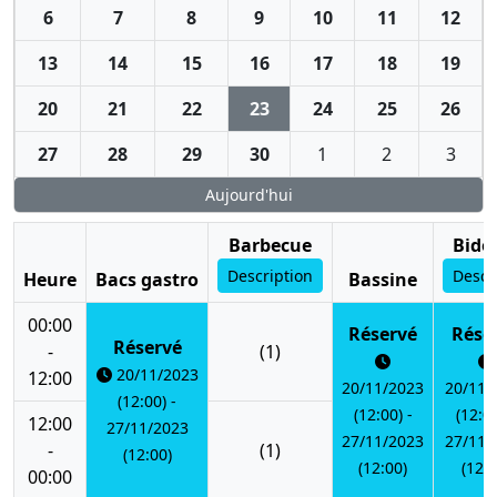
6
7
8
9
10
11
12
13
14
15
16
17
18
19
20
21
22
23
24
25
26
27
28
29
30
1
2
3
Aujourd'hui
Barbecue
Bido
Description
Descr
Heure
Bacs gastro
Bassine
00:00
Réservé
Rése
Réservé
-
(1)
20/11/2023
12:00
20/11/2023
20/11/
(12:00) -
(12:00) -
(12:00
12:00
27/11/2023
27/11/2023
27/11/
-
(1)
(12:00)
(12:00)
(12:0
00:00