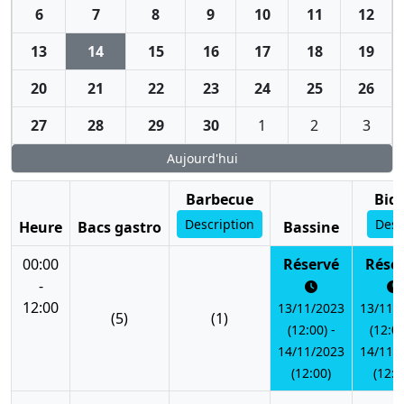
6
7
8
9
10
11
12
13
14
15
16
17
18
19
20
21
22
23
24
25
26
27
28
29
30
1
2
3
Aujourd'hui
Barbecue
Bid
Description
Desc
Heure
Bacs gastro
Bassine
00:00
Réservé
Rése
-
12:00
13/11/2023
13/11/
(5)
(1)
(12:00) -
(12:00
14/11/2023
14/11/
(12:00)
(12:0