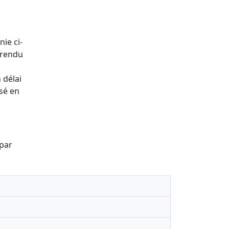
nie ci-
 rendu
 délai
ssé en
 par