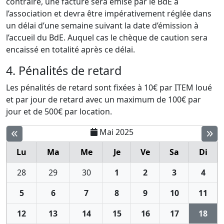
contraire, une facture sera émise par le BdE à
l’association et devra être impérativement réglée dans
un délai d’une semaine suivant la date d’émission à
l’accueil du BdE. Auquel cas le chèque de caution sera
encaissé en totalité après ce délai.
4. Pénalités de retard
Les pénalités de retard sont fixées à 10€ par ITEM loué
et par jour de retard avec un maximum de 100€ par
jour et de 500€ par location.
Mai 2025
Lu
Ma
Me
Je
Ve
Sa
Di
28
29
30
1
2
3
4
5
6
7
8
9
10
11
12
13
14
15
16
17
18