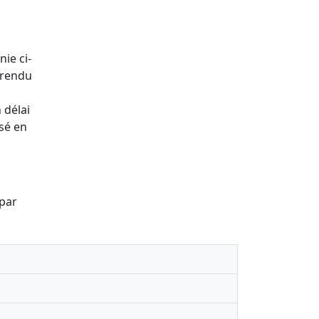
nie ci-
 rendu
 délai
ssé en
 par