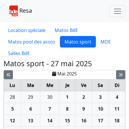
Toggl
Resa
Location spéciale
Matos BdE
Matos pool des assos
Matos sport
MDE
Salles BdE
Matos sport - 27 mai 2025
Mai 2025
Lu
Ma
Me
Je
Ve
Sa
Di
28
29
30
1
2
3
4
5
6
7
8
9
10
11
12
13
14
15
16
17
18