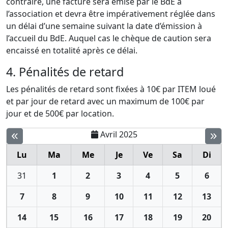
contraire, une facture sera émise par le BdE à
l’association et devra être impérativement réglée dans
un délai d’une semaine suivant la date d’émission à
l’accueil du BdE. Auquel cas le chèque de caution sera
encaissé en totalité après ce délai.
4. Pénalités de retard
Les pénalités de retard sont fixées à 10€ par ITEM loué
et par jour de retard avec un maximum de 100€ par
jour et de 500€ par location.
Avril 2025
Lu
Ma
Me
Je
Ve
Sa
Di
31
1
2
3
4
5
6
7
8
9
10
11
12
13
14
15
16
17
18
19
20