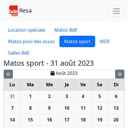
Toggl
Resa
Location spéciale
Matos BdE
Matos pool des assos
Matos sport
MDE
Salles BdE
Matos sport - 31 août 2023
Août 2023
Lu
Ma
Me
Je
Ve
Sa
Di
31
1
2
3
4
5
6
7
8
9
10
11
12
13
14
15
16
17
18
19
20