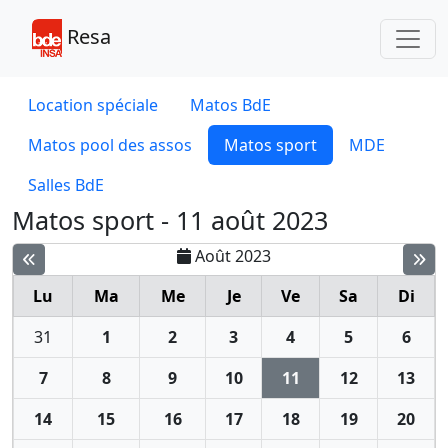
Toggl
Resa
Location spéciale
Matos BdE
Matos pool des assos
Matos sport
MDE
Salles BdE
Matos sport - 11 août 2023
Août 2023
Lu
Ma
Me
Je
Ve
Sa
Di
31
1
2
3
4
5
6
7
8
9
10
11
12
13
14
15
16
17
18
19
20