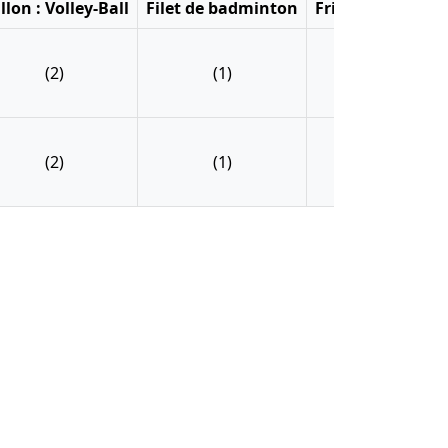
llon : Volley-Ball
Filet de badminton
Frisbee
Kit pé
(2)
(1)
(2)
(4
(2)
(1)
(2)
(4