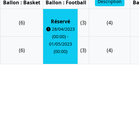
Description
Ballon : Basket
Ballon : Football
Ba
Réservé
(6)
(3)
(4)
28/04/2023
(00:00) -
01/05/2023
(6)
(3)
(4)
(00:00)