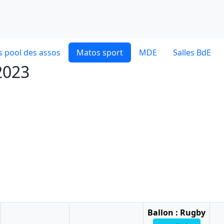
 pool des assos
Matos sport
MDE
Salles BdE
 2023
Ballon : Rugby