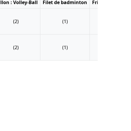
llon : Volley-Ball
Filet de badminton
Frisbee
Kit pé
(2)
(1)
(2)
(4
(2)
(1)
(2)
(4