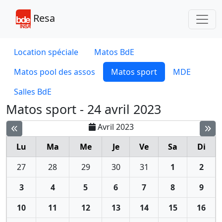
Toggl
Resa
Location spéciale
Matos BdE
Matos pool des assos
Matos sport
MDE
Salles BdE
Matos sport - 24 avril 2023
Avril 2023
Lu
Ma
Me
Je
Ve
Sa
Di
27
28
29
30
31
1
2
3
4
5
6
7
8
9
10
11
12
13
14
15
16