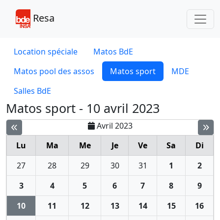
Toggl
Resa
Location spéciale
Matos BdE
Matos pool des assos
Matos sport
MDE
Salles BdE
Matos sport - 10 avril 2023
Avril 2023
Lu
Ma
Me
Je
Ve
Sa
Di
27
28
29
30
31
1
2
3
4
5
6
7
8
9
10
11
12
13
14
15
16