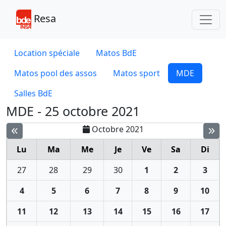
Toggl
Resa
Location spéciale
Matos BdE
Matos pool des assos
Matos sport
MDE
Salles BdE
MDE - 25 octobre 2021
Octobre 2021
Lu
Ma
Me
Je
Ve
Sa
Di
27
28
29
30
1
2
3
4
5
6
7
8
9
10
11
12
13
14
15
16
17