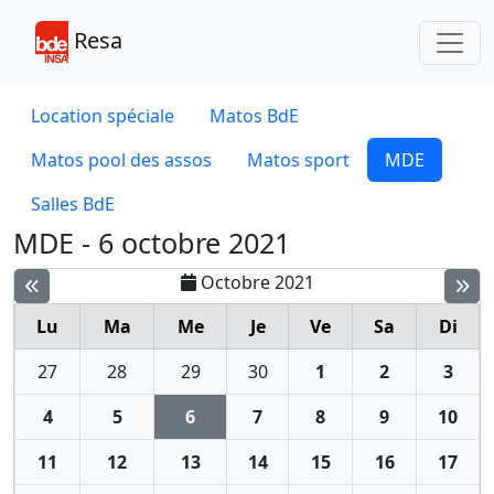
Toggl
Resa
Location spéciale
Matos BdE
Matos pool des assos
Matos sport
MDE
Salles BdE
MDE - 6 octobre 2021
Octobre 2021
Lu
Ma
Me
Je
Ve
Sa
Di
27
28
29
30
1
2
3
4
5
6
7
8
9
10
11
12
13
14
15
16
17