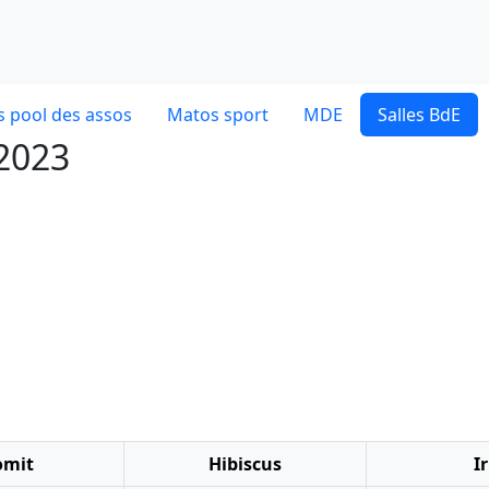
 pool des assos
Matos sport
MDE
Salles BdE
 2023
omit
Hibiscus
Ir