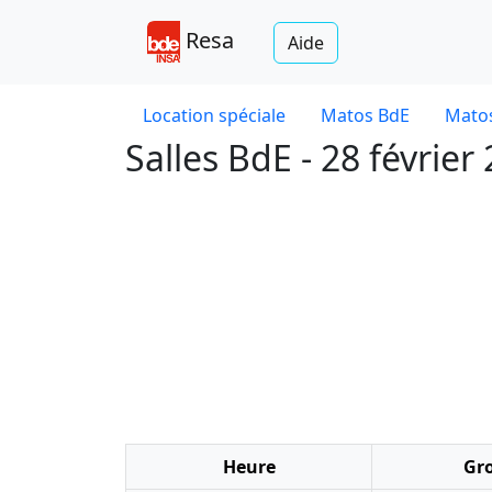
Resa
Aide
Location spéciale
Matos BdE
Matos
Salles BdE - 28 février
Heure
Gr