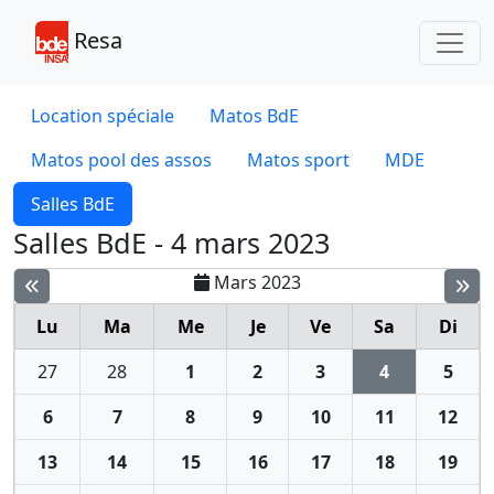
Toggl
Resa
Location spéciale
Matos BdE
Matos pool des assos
Matos sport
MDE
Salles BdE
Salles BdE - 4 mars 2023
Mars 2023
Lu
Ma
Me
Je
Ve
Sa
Di
27
28
1
2
3
4
5
6
7
8
9
10
11
12
13
14
15
16
17
18
19