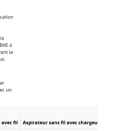
ocation
la
 BdE à
ant la
ai.
ar
vec un
avec fil
Aspirateur sans fil avec chargeur
Batteur éle