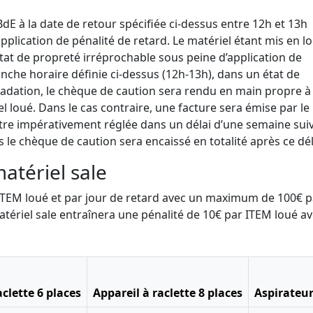
 BdE à la date de retour spécifiée ci-dessus entre 12h et 13h
pplication de pénalité de retard. Le matériel étant mis en l
état de propreté irréprochable sous peine d’application de
ranche horaire définie ci-dessus (12h-13h), dans un état de
adation, le chèque de caution sera rendu en main propre à 
 loué. Dans le cas contraire, une facture sera émise par le
a être impérativement réglée dans un délai d’une semaine suiv
s le chèque de caution sera encaissé en totalité après ce dél
matériel sale
r ITEM loué et par jour de retard avec un maximum de 100€ p
atériel sale entraînera une pénalité de 10€ par ITEM loué a
aclette 6 places
Appareil à raclette 8 places
Aspirateur 