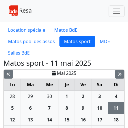
Toggl
Resa
Location spéciale
Matos BdE
Matos pool des assos
Matos sport
MDE
Salles BdE
Matos sport - 11 mai 2025
Mai 2025
Lu
Ma
Me
Je
Ve
Sa
Di
28
29
30
1
2
3
4
5
6
7
8
9
10
11
12
13
14
15
16
17
18