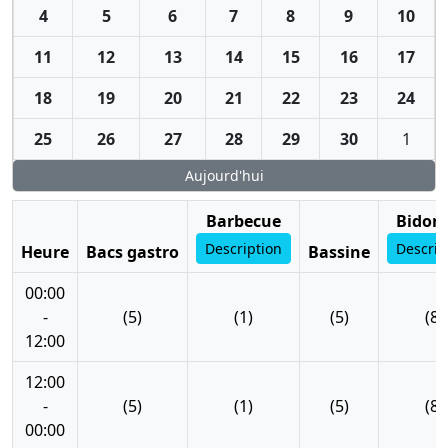
4
5
6
7
8
9
10
11
12
13
14
15
16
17
18
19
20
21
22
23
24
25
26
27
28
29
30
1
Aujourd'hui
Barbecue
Bidon 
Description
Descrip
Heure
Bacs gastro
Bassine
00:00
-
(5)
(1)
(5)
(8)
12:00
12:00
-
(5)
(1)
(5)
(8)
00:00