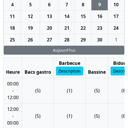
4
5
6
7
8
9
10
11
12
13
14
15
16
17
18
19
20
21
22
23
24
25
26
27
28
29
30
1
Aujourd'hui
Barbecue
Bidon 
Description
Descrip
Heure
Bacs gastro
Bassine
00:00
-
(5)
(1)
(5)
(8)
12:00
12:00
-
(5)
(1)
(5)
(8)
00:00