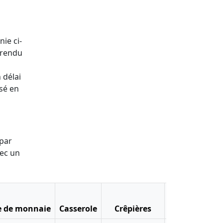
nie ci-
 rendu
 délai
ssé en
 par
vec un
e de monnaie
Casserole
Crêpières
Cuiseur à riz