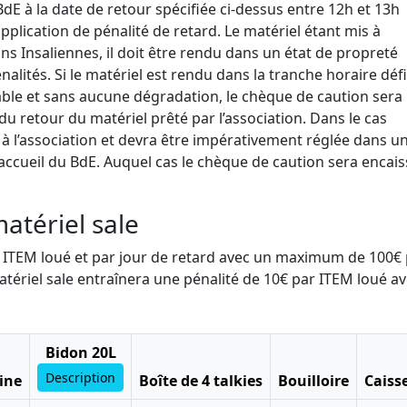
 BdE à la date de retour spécifiée ci-dessus entre 12h et 13h
pplication de pénalité de retard. Le matériel étant mis à
ns Insaliennes, il doit être rendu dans un état de propreté
alités. Si le matériel est rendu dans la tranche horaire défi
able et sans aucune dégradation, le chèque de caution sera
u retour du matériel prêté par l’association. Dans le cas
 à l’association et devra être impérativement réglée dans un
’accueil du BdE. Auquel cas le chèque de caution sera encai
matériel sale
ar ITEM loué et par jour de retard avec un maximum de 100€
atériel sale entraînera une pénalité de 10€ par ITEM loué a
Bidon 20L
Description
ine
Boîte de 4 talkies
Bouilloire
Caiss