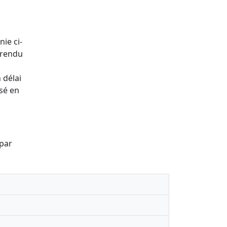
nie ci-
 rendu
 délai
ssé en
 par