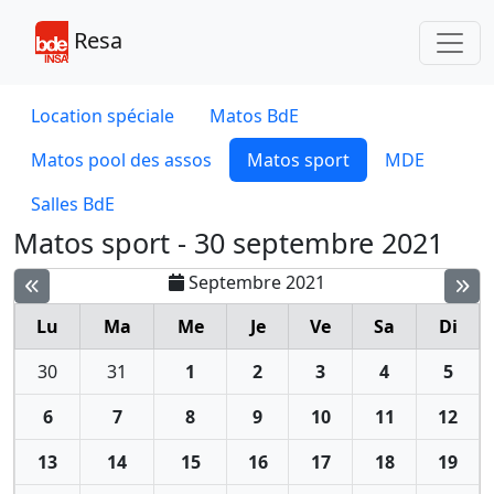
Toggl
Resa
Location spéciale
Matos BdE
Matos pool des assos
Matos sport
MDE
Salles BdE
Matos sport - 30 septembre 2021
Septembre 2021
Lu
Ma
Me
Je
Ve
Sa
Di
30
31
1
2
3
4
5
6
7
8
9
10
11
12
13
14
15
16
17
18
19