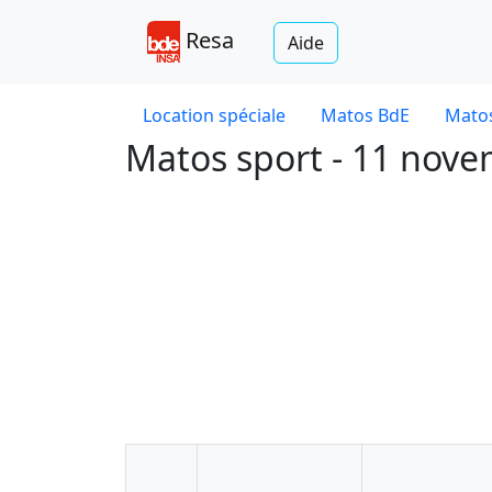
Resa
Aide
Location spéciale
Matos BdE
Matos
Matos sport - 11 nov