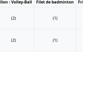
llon : Volley-Ball
Filet de badminton
Frisbee
Kit pé
(2)
(1)
(2)
(4
(2)
(1)
(2)
(4