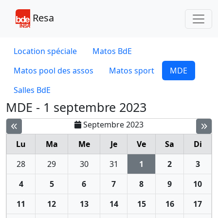
Toggl
Resa
Location spéciale
Matos BdE
Matos pool des assos
Matos sport
MDE
Salles BdE
MDE - 1 septembre 2023
Septembre 2023
Lu
Ma
Me
Je
Ve
Sa
Di
28
29
30
31
1
2
3
4
5
6
7
8
9
10
11
12
13
14
15
16
17