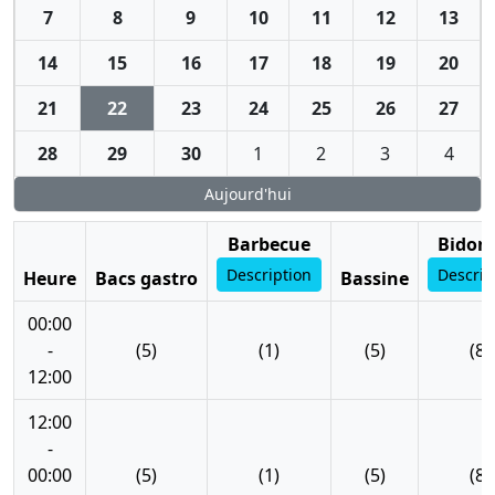
7
8
9
10
11
12
13
14
15
16
17
18
19
20
21
22
23
24
25
26
27
28
29
30
1
2
3
4
Aujourd'hui
Barbecue
Bidon 
Description
Descrip
Heure
Bacs gastro
Bassine
00:00
-
(5)
(1)
(5)
(8)
12:00
12:00
-
00:00
(5)
(1)
(5)
(8)