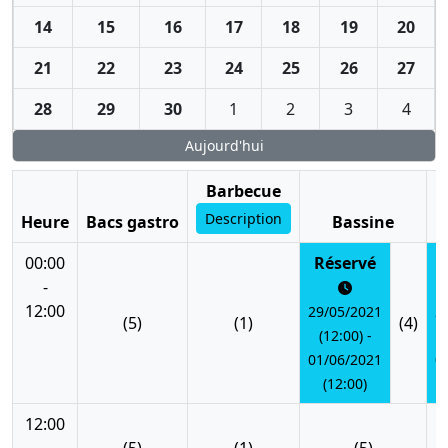
14
15
16
17
18
19
20
21
22
23
24
25
26
27
28
29
30
1
2
3
4
Aujourd'hui
Barbecue
Description
Heure
Bacs gastro
Bassine
00:00
Réservé
-
12:00
29/05/2021
2
(5)
(1)
(4)
(12:00) -
01/06/2021
0
(12:00)
12:00