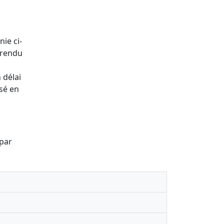
nie ci-
 rendu
 délai
ssé en
 par