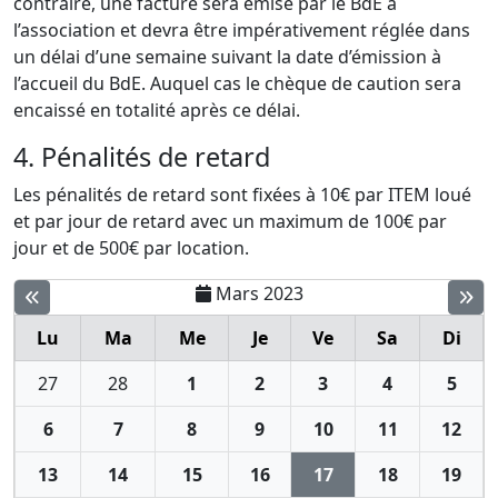
contraire, une facture sera émise par le BdE à
l’association et devra être impérativement réglée dans
un délai d’une semaine suivant la date d’émission à
l’accueil du BdE. Auquel cas le chèque de caution sera
encaissé en totalité après ce délai.
4. Pénalités de retard
Les pénalités de retard sont fixées à 10€ par ITEM loué
et par jour de retard avec un maximum de 100€ par
jour et de 500€ par location.
Mars 2023
Lu
Ma
Me
Je
Ve
Sa
Di
27
28
1
2
3
4
5
6
7
8
9
10
11
12
13
14
15
16
17
18
19