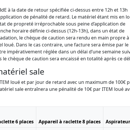
 BdE à la date de retour spécifiée ci-dessus entre 12h et 13h
pplication de pénalité de retard. Le matériel étant mis en l
état de propreté irréprochable sous peine d’application de
ranche horaire définie ci-dessus (12h-13h), dans un état de
adation, le chèque de caution sera rendu en main propre à 
 loué. Dans le cas contraire, une facture sera émise par le
a être impérativement réglée dans un délai d’une semaine suiv
s le chèque de caution sera encaissé en totalité après ce dél
matériel sale
r ITEM loué et par jour de retard avec un maximum de 100€ p
atériel sale entraînera une pénalité de 10€ par ITEM loué a
aclette 6 places
Appareil à raclette 8 places
Aspirateur 