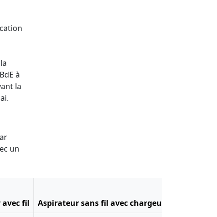
ocation
la
 BdE à
ant la
ai.
ar
vec un
avec fil
Aspirateur sans fil avec chargeur
Batteur éle