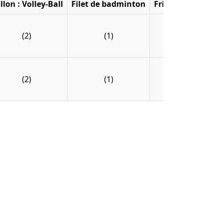
llon : Volley-Ball
Filet de badminton
Frisbee
Kit pé
(2)
(1)
(2)
(4
(2)
(1)
(2)
(4