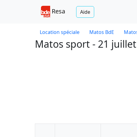
Resa
Aide
Location spéciale
Matos BdE
Matos
Matos sport - 21 juille