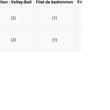
llon : Volley-Ball
Filet de badminton
Frisbee
Kit pé
(2)
(1)
(2)
(4
(2)
(1)
(2)
(4