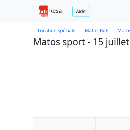
Resa
Aide
Location spéciale
Matos BdE
Matos
Matos sport - 15 juille