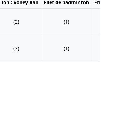
llon : Volley-Ball
Filet de badminton
Frisbee
Kit pé
(2)
(1)
(2)
(4
(2)
(1)
(2)
(4