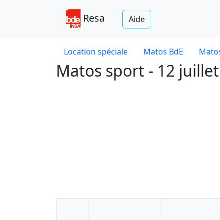
Resa
Aide
Location spéciale
Matos BdE
Matos
Matos sport - 12 juille