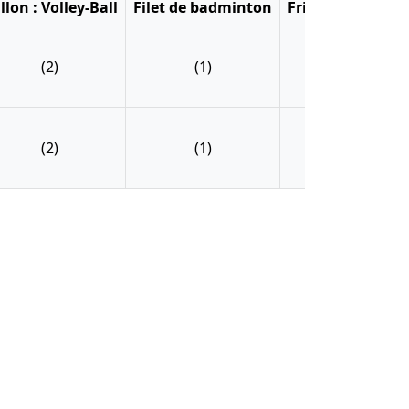
llon : Volley-Ball
Filet de badminton
Frisbee
Kit pé
(2)
(1)
(2)
(4
(2)
(1)
(2)
(4