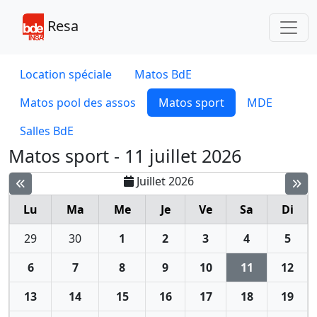
Toggl
Resa
Location spéciale
Matos BdE
Matos pool des assos
Matos sport
MDE
Salles BdE
Matos sport - 11 juillet 2026
Juillet 2026
Lu
Ma
Me
Je
Ve
Sa
Di
29
30
1
2
3
4
5
6
7
8
9
10
11
12
13
14
15
16
17
18
19