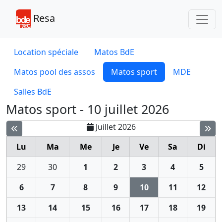
Toggl
Resa
Location spéciale
Matos BdE
Matos pool des assos
Matos sport
MDE
Salles BdE
Matos sport - 10 juillet 2026
Juillet 2026
Lu
Ma
Me
Je
Ve
Sa
Di
29
30
1
2
3
4
5
6
7
8
9
10
11
12
13
14
15
16
17
18
19