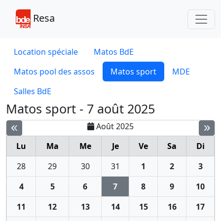
Toggl
Resa
Location spéciale
Matos BdE
Matos pool des assos
Matos sport
MDE
Salles BdE
Matos sport - 7 août 2025
Août 2025
Lu
Ma
Me
Je
Ve
Sa
Di
28
29
30
31
1
2
3
4
5
6
7
8
9
10
11
12
13
14
15
16
17