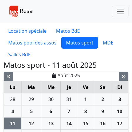
Toggl
Resa
Location spéciale
Matos BdE
Matos pool des assos
Matos sport
MDE
Salles BdE
Matos sport - 11 août 2025
Août 2025
Lu
Ma
Me
Je
Ve
Sa
Di
28
29
30
31
1
2
3
4
5
6
7
8
9
10
11
12
13
14
15
16
17